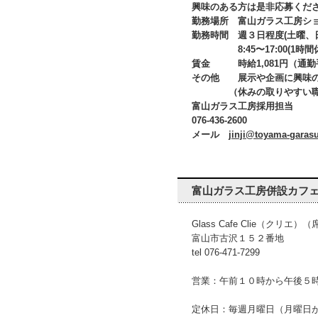
興味のある方は是非応募くだ
勤務場所 富山ガラス工房ショ
勤務時間 週３日程度(土曜、
8:45〜17:00(1時間
賃金 時給1,081円（通勤
その他 展示や企画に興味の
（休みの取りやすい職場な
富山ガラス工房採用担当
076-436-2600
メール
jinji@toyama-garas
富山ガラス工房併設カフェ「G
Glass Cafe Clie（クリエ
富山市古沢１５２番地
tel 076-471-7299
営業：午前１０時から午後５
定休日：毎週月曜日（月曜日が祝