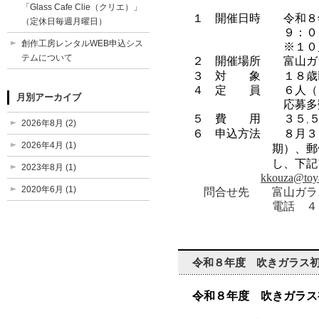
「Glass Cafe Clie（クリエ）」
１ 開催日時 令和８
（定休日毎週月曜日）
９：０
創作工房レンタルWEB申込シス
※１０月１１日
テムについて
２ 開催場所 富山ガ
３ 対 象 １８歳以
４ 定 員 ６人（３
月別アーカイブ
応募多数の場合
５ 費 用 ３５
,
2026年8月 (2)
６ 申込方法 ８月３
2026年4月 (1)
期）、郵
し、下記
2023年8月 (1)
kkouza@toya
2020年6月 (1)
問合せ先 富山ガラ
電話 ４３６－３
令和８年度 吹きガラス
令和８年度 吹きガラス