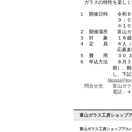
ガラスの特性を楽しく
１ 開催日時 令和８
９：０
※１０月１０
２ 開催場所 富山ガ
３ 対 象 １８歳以
４ 定 員 ６人（３
応募多数の場合
５ 費 用 ３０
,
６ 申込方法 ８月３
期）、郵
し、下記
bkouza@toya
問合せ先 富山ガラ
電話：４３６－２
富山ガラス工房ショップ
富山ガラス工房ショップアルバ