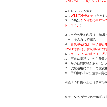
（40・220）・キルン（1.5kw
ＷＥＢシステム概要
１．
WEB完全予約制
（ただし
２．予約は
９０日前の０時(20
トは３０分
）
３．自分の予約内容は、確認メ
キー」を入力して確認
４
．
新規申込には、申請書と
※WEB予約は、新規申込に対
５．
キャンセルの場合は、遅
み、事前に電話してから後日
６．その他質問等があれば、
７．試験運用につき、再度変
８．予約操作上の注意事項等
別紙「予約操作上の注意事項等」
参考（Airリザーブの一般的