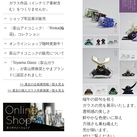
ガラス作品（インテリア素材含
む）をつくりませんか」
ショップ常設展示販売
〈富山アイコニック〉「Rinka(輪
花)」コレクション
オンラインショップ随時更新中！
富山アイコニックの販売について
「Toyama Glass（富山ガラ
ス）」が富山県推奨とやまブラン
ドに認定されました
>> 過去の企画展情報一覧を見る
>> 過去の個人ガラス作家個展一覧を見る
端午の節句を祝う
ガラスの兜を展示いたします
透明感の美しさ
鮮やかな色使いに加え
力強さも兼ね備えた
兜が揃います。
ぜひご覧ください。