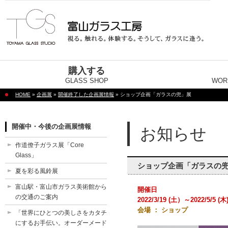
購入する
GLASS SHOP
WOR
HOME
»
企画展
»
開催終了した企画展情報
» ショップ企画「ガラスの兜」展
開催中・今後の企画展情報
お知らせ
作道僚子ガラス展「Core
Glass」
ショップ企画「ガラスの
夏を彩る風鈴展
富山駅・富山市ガラス美術館から
開催日
の交通のご案内
2022/3/19 (土）～2022/5/5 (木
会場 ： ショップ
「世界にひとつの美しさをカタチ
にするお手伝い。オーダーメード