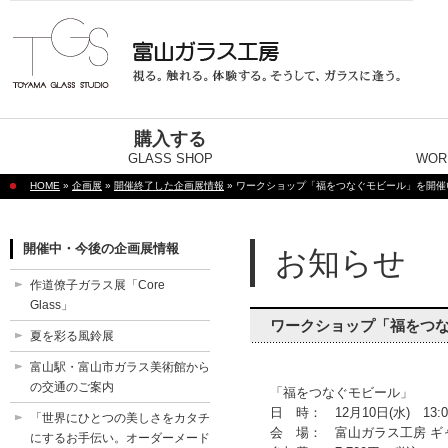
購入する
GLASS SHOP
WOR
HOME
»
企画展
»
開催終了した企画展情報
» ワークショップ「福をつなぐモビール」を開催
開催中・今後の企画展情報
お知らせ
作道僚子ガラス展「Core
Glass」
ワークショップ「福をつ
夏を彩る風鈴展
富山駅・富山市ガラス美術館から
の交通のご案内
「福をつなぐモビール」
日 時： 12月10日(水) 13:00
「世界にひとつの美しさをカタチ
会 場： 富山ガラス工房 ギ
にするお手伝い。オーダーメード