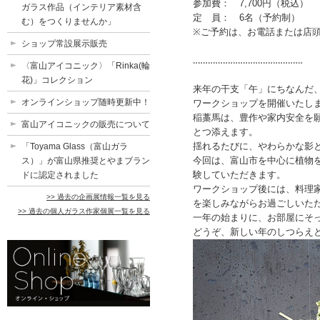
参加費： 7,700円（税込）
ガラス作品（インテリア素材含
定 員： 6名（予約制）
む）をつくりませんか」
※ご予約は、お電話または店
ショップ常設展示販売
‥‥‥‥‥‥‥‥‥‥‥‥‥‥‥‥‥‥‥‥‥‥
〈富山アイコニック〉「Rinka(輪
花)」コレクション
来年の干支「午」にちなんだ
オンラインショップ随時更新中！
ワークショップを開催いたし
稲藁馬は、豊作や家内安全を
富山アイコニックの販売について
とつ添えます。
揺れるたびに、やわらかな影
「Toyama Glass（富山ガラ
今回は、富山市を中心に植物を通
ス）」が富山県推奨とやまブラン
験していただきます。
ドに認定されました
ワークショップ後には、料理
>> 過去の企画展情報一覧を見る
を楽しみながらお過ごしいた
>> 過去の個人ガラス作家個展一覧を見る
一年の始まりに、お部屋にそ
どうぞ、新しい年のしつらえ