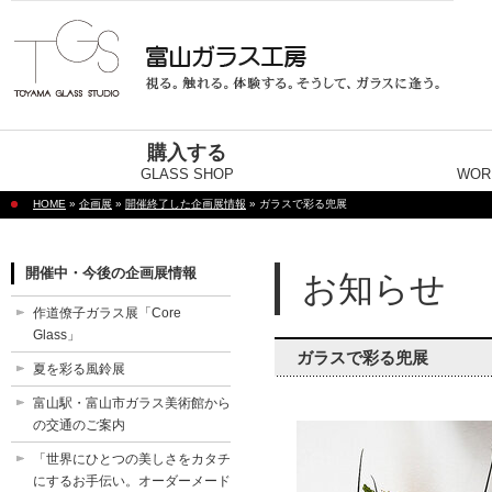
購入する
GLASS SHOP
WOR
HOME
»
企画展
»
開催終了した企画展情報
» ガラスで彩る兜展
開催中・今後の企画展情報
お知らせ
作道僚子ガラス展「Core
Glass」
ガラスで彩る兜展
夏を彩る風鈴展
富山駅・富山市ガラス美術館から
の交通のご案内
「世界にひとつの美しさをカタチ
にするお手伝い。オーダーメード