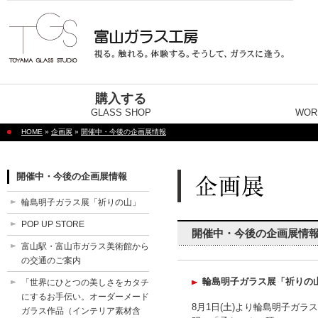
購入する
GLASS SHOP
WOR
HOME
»
企画展
»
開催中・今後の企画展情報
開催中・今後の企画展情報
輪島明子ガラス展「祈りの山」
POP UP STORE
開催中・今後の企画展情
富山駅・富山市ガラス美術館から
の交通のご案内
輪島明子ガラス展「祈りの
「世界にひとつの美しさをカタチ
にするお手伝い。オーダーメード
8月1日(土)より輪島明子ガ
ガラス作品（インテリア素材含