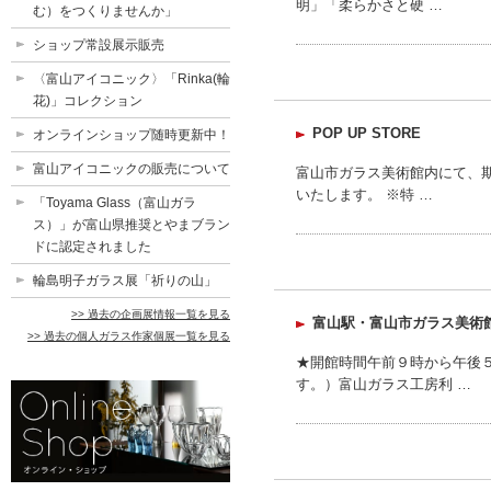
明」「柔らかさと硬 …
む）をつくりませんか」
ショップ常設展示販売
〈富山アイコニック〉「Rinka(輪
花)」コレクション
POP UP STORE
オンラインショップ随時更新中！
富山アイコニックの販売について
富山市ガラス美術館内にて、
いたします。 ※特 …
「Toyama Glass（富山ガラ
ス）」が富山県推奨とやまブラン
ドに認定されました
輪島明子ガラス展「祈りの山」
>> 過去の企画展情報一覧を見る
富山駅・富山市ガラス美術
>> 過去の個人ガラス作家個展一覧を見る
★開館時間午前９時から午後
す。）富山ガラス工房利 …