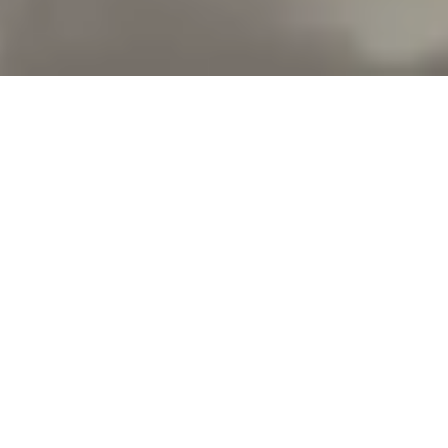
新着情報
輪島明子ガラス展「祈りの山」
8月1日(土)より輪島明子ガラス
かさと硬さ」といった相反する性質を起
POP UP STORE
富山市ガラス美術館内にて、期間限
す。※特別ご購入特典ストア内で15,00
富山ガラス工房ショップアルバイト募集のお知ら
富山ガラス工房ショップアルバイト(顧客対応、
ガラス工房ショップ(駐車場あり)勤...