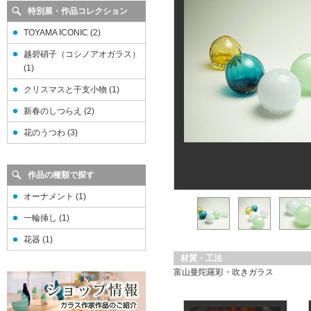
特別展・作品コレクション
TOYAMA ICONIC (2)
越碧硝子（コシノアオガラス）
(1)
クリスマスと干支小物 (1)
新春のしつらえ (2)
花のうつわ (3)
作品の種類で探す
オーナメント (1)
一輪挿し (1)
花器 (1)
材質・工法
富山曼陀羅彩・吹きガラス